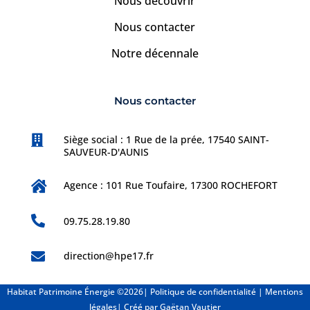
Nous découvrir
Nous contacter
Notre décennale
Nous contacter

Siège social : 1 Rue de la prée, 17540 SAINT-
SAUVEUR-D'AUNIS

Agence : 101 Rue Toufaire, 17300 ROCHEFORT

09.75.28.19.80

direction@hpe17.fr
Habitat Patrimoine Énergie ©2026|
Politique de confidentialité
|
Mentions
légales
| Créé par
Gaëtan Vautier